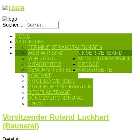
LOGIN
Suchen ...
HOME
AKTUELLES
TERMINE
VERANSTALTUNGEN
WER WIR SIND
UNSER VERBAND
VORSTAND
MITGLIEDERSERVICE
MITARBEITER
PRESSE
GESCHÄFTSSTELLE
KINDERSEITE
KONTAKT
MITGLIED WERDEN
MITGLIEDERINFORMATION
DIESELANTRÄGE
DÜNGEVERORDNUNG
LINKS
Vorsitzender Roland Luckhart
(Baunatal)
Details