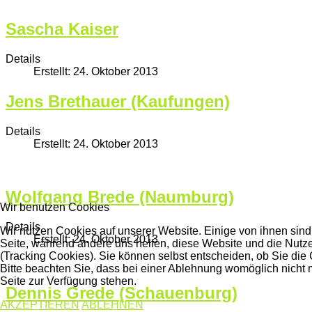
Sascha Kaiser
Details
Erstellt: 24. Oktober 2013
Jens Brethauer (Kaufungen)
Details
Erstellt: 24. Oktober 2013
Wolfgang Brede (Naumburg)
Wir benutzen Cookies
Details
Wir nutzen Cookies auf unserer Website. Einige von ihnen sind 
Erstellt: 24. Oktober 2013
Seite, während andere uns helfen, diese Website und die Nutz
(Tracking Cookies). Sie können selbst entscheiden, ob Sie di
Bitte beachten Sie, dass bei einer Ablehnung womöglich nicht m
Seite zur Verfügung stehen.
Dennis Grede (Schauenburg)
AKZEPTIEREN
ABLEHNEN