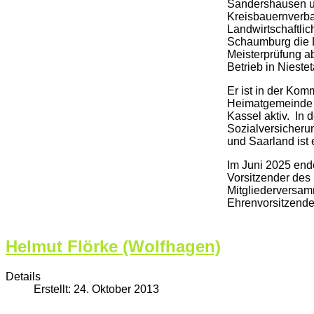
Sandershausen un
Kreisbauernverb
Landwirtschaftlic
Schaumburg die L
Meisterprüfung ab
Betrieb in Niestet
Er ist in der Komm
Heimatgemeinde N
Kassel aktiv. In 
Sozialversicheru
und Saarland ist e
Im Juni 2025 ende
Vorsitzender des
Mitgliederversa
Ehrenvorsitzende
Helmut Flörke (Wolfhagen)
Details
Erstellt: 24. Oktober 2013