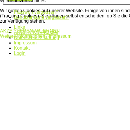
Wir benutzen Cookies
Wir nutzen Cookies auf unserer Website. Einige von ihnen sind
Passwort vergessen?
(Tracking Cookies). Sie können selbst entscheiden, ob Sie die
Benutzername vergessen?
zur Verfügung stehen.
Links
AKZEPTIEREN
ABLEHNEN
ARCHIV KBV-Kassel
Weitere Informationen
|
Impressum
Datenschutzerklärung
Impressum
Kontakt
Login