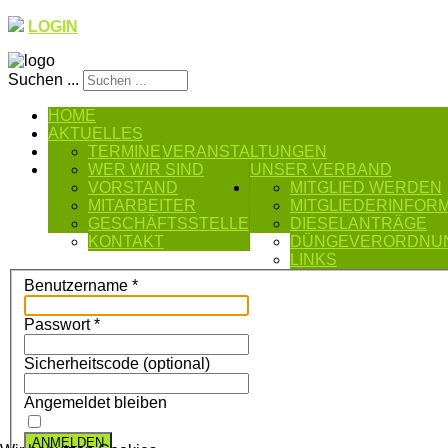
LOGIN
Suchen ...
HOME
AKTUELLES
TERMINE
VERANSTALTUNGEN
WER WIR SIND
UNSER VERBAND
VORSTAND
MITGLIED WERDEN
MITARBEITER
MITGLIEDERINFOR
GESCHÄFTSSTELLE
DIESELANTRÄGE
KONTAKT
DÜNGEVERORDNU
LINKS
Benutzername
*
Passwort
*
Sicherheitscode
(optional)
Angemeldet bleiben
ANMELDEN