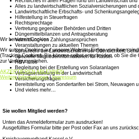
Rechtliches in allen Fragen rund um Landwirtschaft und 
Alles zu landwirtschaftlichen Sozialversicherungen und
Landwirtschaftliche Erbschafts- und Schenkungsangele
Hilfestellung in Steuerfragen
Rechtsprechtage
Vertretung gegenüber Behörden und Dritten
Düngemittelbilanzen und Antragsberatung
Wir benutzen Cookies
Vermittlung von Zahlungsansprüchen
Veranstaltungen zu aktuellen Themen
Wir nutzen Cookies auf unserer Website. Einige von ihnen sind
Sprachrohr der Landwirtschaft in der Öffentlichkeit, Schul
(Tracking Cookies). Sie können selbst entscheiden, ob Sie die
Spezielle Mitgliederinformationen für Kassel
zur Verfügung stehen.
HBV-Infos
Begleitung bei der Erstellung von Solaranlagen
AKZEPTIEREN
ABLEHNEN
Vertragserstellung in der Landwirtschaft
Weitere Informationen
|
Impressum
Versicherungsfragen
Bereitstellung von Sondertarifen bei Strom, Neuwagen 
Und vieles mehr…
Sie wollen Mitglied werden?
Unten das Anmeldeformular zum ausdrucken!
Ausgefülltes Formular bitte per Post oder Fax an uns zurücksc
Kreisbauernverband Kassel e.V.