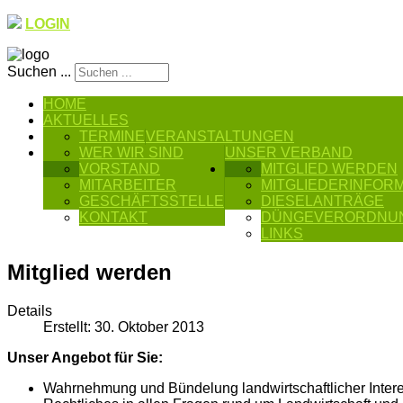
LOGIN
Suchen ...
HOME
AKTUELLES
TERMINE
VERANSTALTUNGEN
WER WIR SIND
UNSER VERBAND
VORSTAND
MITGLIED WERDEN
MITARBEITER
MITGLIEDERINFOR
GESCHÄFTSSTELLE
DIESELANTRÄGE
KONTAKT
DÜNGEVERORDNU
LINKS
Mitglied werden
Details
Erstellt: 30. Oktober 2013
Unser Angebot für Sie:
Wahrnehmung und Bündelung landwirtschaftlicher Intere