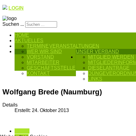
LOGIN
Suchen ...
HOME
AKTUELLES
TERMINE
VERANSTALTUNGEN
WER WIR SIND
UNSER VERBAND
VORSTAND
MITGLIED WERDEN
MITARBEITER
MITGLIEDERINFOR
GESCHÄFTSSTELLE
DIESELANTRÄGE
KONTAKT
DÜNGEVERORDNU
LINKS
Wolfgang Brede (Naumburg)
Details
Erstellt: 24. Oktober 2013
Zurück