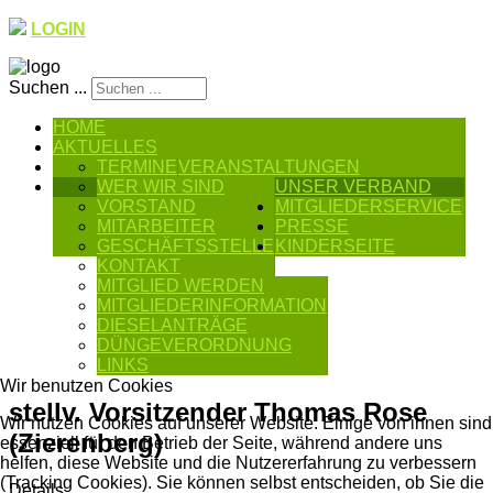
LOGIN
Suchen ...
HOME
AKTUELLES
TERMINE
VERANSTALTUNGEN
WER WIR SIND
UNSER VERBAND
VORSTAND
MITGLIEDERSERVICE
MITARBEITER
PRESSE
GESCHÄFTSSTELLE
KINDERSEITE
KONTAKT
MITGLIED WERDEN
MITGLIEDERINFORMATION
DIESELANTRÄGE
DÜNGEVERORDNUNG
LINKS
Wir benutzen Cookies
stellv. Vorsitzender Thomas Rose
Wir nutzen Cookies auf unserer Website. Einige von ihnen sind
(Zierenberg)
essenziell für den Betrieb der Seite, während andere uns
helfen, diese Website und die Nutzererfahrung zu verbessern
(Tracking Cookies). Sie können selbst entscheiden, ob Sie die
Details