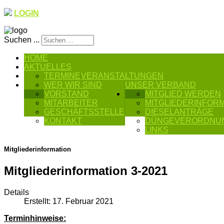
LOGIN
Suchen ...
HOME
AKTUELLES
TERMINE
VERANSTALTUNGEN
WER WIR SIND
UNSER VERBAND
VORSTAND
MITGLIED WERDEN
MITARBEITER
MITGLIEDERINFOR
GESCHÄFTSSTELLE
DIESELANTRÄGE
KONTAKT
DÜNGEVERORDNU
LINKS
Mitgliederinformation
Mitgliederinformation 3-2021
Details
Erstellt: 17. Februar 2021
Terminhinweise: