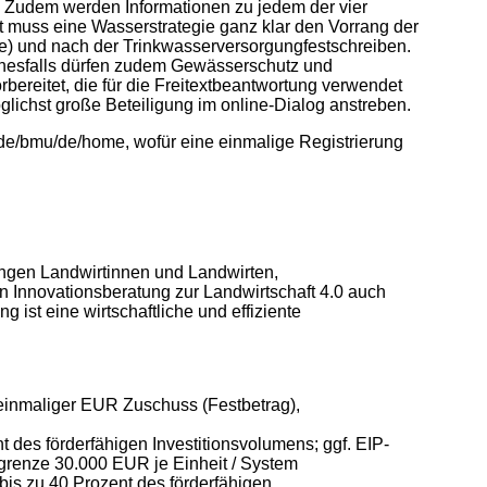
. Zudem werden Informationen zu jedem der vier
ht muss eine Wasserstrategie ganz klar den Vorrang der
te) und nach der Trinkwasserversorgungfestschreiben.
inesfalls dürfen zudem Gewässerschutz und
ereitet, die für die Freitextbeantwortung verwendet
ichst große Beteiligung im online-Dialog anstreben.
u.de/bmu/de/home, wofür eine einmalige Registrierung
ungen Landwirtinnen und Landwirten,
Innovationsberatung zur Landwirtschaft 4.0 auch
 ist eine wirtschaftliche und effiziente
 einmaliger EUR Zuschuss (Festbetrag),
des förderfähigen Investitionsvolumens; ggf. EIP-
renze 30.000 EUR je Einheit / System
is zu 40 Prozent des förderfähigen