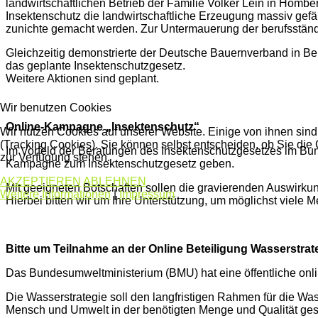
landwirtschaftlichen Betrieb der Familie Volker Lein in Hom
Insektenschutz die landwirtschaftliche Erzeugung massiv gef
zunichte gemacht werden. Zur Untermauerung der berufsstän
Gleichzeitig demonstrierte der Deutsche Bauernverband in Be
das geplante Insektenschutzgesetz.
Weitere Aktionen sind geplant.
Wir benutzen Cookies
Online-Kampagne „Insektenschutz“
Wir nutzen Cookies auf unserer Website. Einige von ihnen sind
(Tracking Cookies). Sie können selbst entscheiden, ob Sie die
Im Vorfeld der Beratungen des Insektenschutzgesetzes im Bu
zur Verfügung stehen.
Kampagne zum Insektenschutzgesetz geben.
AKZEPTIEREN
ABLEHNEN
Mit geeigneten Botschaften sollen die gravierenden Auswirku
Weitere Informationen
|
Impressum
Hierbei bitten wir um Ihre Unterstützung, um möglichst viele
Bitte um Teilnahme an der Online Beteiligung Wasserstrat
Das Bundesumweltministerium (BMU) hat eine öffentliche online
Die Wasserstrategie soll den langfristigen Rahmen für die W
Mensch und Umwelt in der benötigten Menge und Qualität gesic