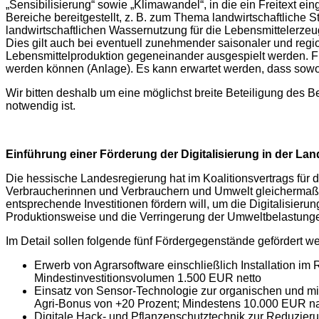
„Sensibilisierung“ sowie „Klimawandel“, in die ein Freitext
Bereiche bereitgestellt, z. B. zum Thema landwirtschaftliche 
landwirtschaftlichen Wassernutzung für die Lebensmittelerze
Dies gilt auch bei eventuell zunehmender saisonaler und re
Lebensmittelproduktion gegeneinander ausgespielt werden. Für
werden können (Anlage). Es kann erwartet werden, dass sowo
Wir bitten deshalb um eine möglichst breite Beteiligung des 
notwendig ist.
Einführung einer Förderung der Digitalisierung in der Lan
Die hessische Landesregierung hat im Koalitionsvertrags für
Verbraucherinnen und Verbrauchern und Umwelt gleichermaßen
entsprechende Investitionen fördern will, um die Digitalisierun
Produktionsweise und die Verringerung der Umweltbelastung
Im Detail sollen folgende fünf Fördergegenstände gefördert w
Erwerb von Agrarsoftware einschließlich Installation i
Mindestinvestitionsvolumen 1.500 EUR netto
Einsatz von Sensor-Technologie zur organischen und min
Agri-Bonus von +20 Prozent; Mindestens 10.000 EUR n
Digitale Hack- und Pflanzenschutztechnik zur Reduzieru