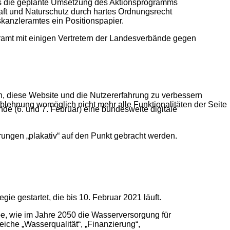
ass die geplante Umsetzung des Aktionsprogramms
aft und Naturschutz durch hartes Ordnungsrecht
anzleramtes ein Positionspapier.
ramt mit einigen Vertretern der Landesverbände gegen
en, diese Website und die Nutzererfahrung zu verbessern
Ablehnung womöglich nicht mehr alle Funktionalitäten der Seite
 (6. und 7. Februar) eine bundesweite digitale
rungen „plakativ“ auf den Punkt gebracht werden.
ie gestartet, die bis 10. Februar 2021 läuft.
e, wie im Jahre 2050 die Wasserversorgung für
iche „Wasserqualität“, „Finanzierung“,