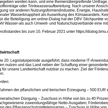
 eingegeben werden kann, und eine themenübergreifende Umfrage
Stoffeinträge oder Trinkwasseraufbereitung. Nach unserer Ansic
ugung vor anderen Nutzungsformen(Industrie, Energie, Haushal
gionaler Wasserknappheit als Auswirkung des Klimawandels. Ke
 die Beteiligung am online-Dialog hat der DBV Stichpunkte vorb
hl Wasser-als auch Umwelt- und Naturschutzverbände eine mögl
Berufsstandes bis zum 10. Februar 2021 unter https://dialog.bm
dwirtschaft
 die 20. Legislaturperiode ausgeführt, dass moderne IT-Anwend
 nutzen und das Land neben der Schaffung einer gesonderten 
g für unsere Landwirtschaft nutzbar zu machen. Ziel der Förderung
en.
erden:
m Rahmen der pflanzlichen und tierischen Erzeugung – 500 EUR
eralischen Düngung – Zuschuss in Höhe von bis zu 40 Prozent 
achgewiesene zuwendungsfähige Netto-Ausgaben; Förderoberg
ng des Pflanzenschutzmitteleinsatzes – Zuschuss in Höhe von b