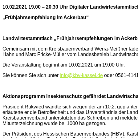
10.02.2021 19.00 – 20.30 Uhr Digitaler Landwirtestammtisc
„Frühjahrsempfehlung im Ackerbau“
Landwirtestammtisch „Frühjahrsempfehlungen im Acker
Gemeinsam mit dem Kreisbauernverband Werra-Meißner laden 
Hahn und Marc Fricke-Müller vom Landesbetrieb Landwirtscha
Die Veranstaltung beginnt am 10.02.2021 um 19.00 Uhr.
Sie können Sie sich unter
info@kbv-kassel.de
oder 0561-4141
Aktionsprogramm Insektenschutz gefährdet Landwirtscha
Präsident Rukwied wandte sich wegen der am 10.2. geplanten
erläuterte er die Betroffenheit und das Unverständnis der La
Kreisbauernverband unterstützten das Schreiben und meldeten 
Mitunterzeichnung wurde bei 1000 ha gezogen.
Der Präsident des Hessischen Bauernverbandes (HBV), Karste