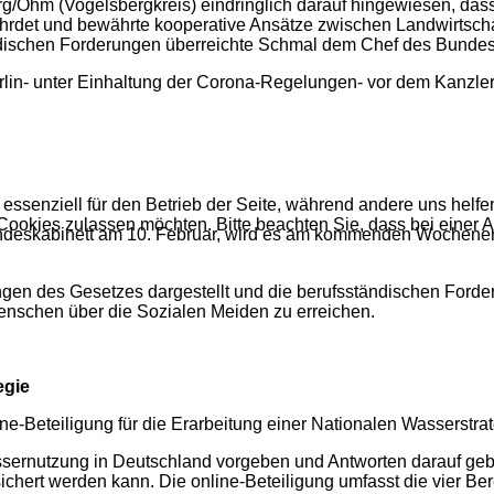
berg/Ohm (Vogelsbergkreis) eindringlich darauf hingewiesen, d
ährdet und bewährte kooperative Ansätze zwischen Landwirtsch
dischen Forderungen überreichte Schmal dem Chef des Bundesk
rlin- unter Einhaltung der Corona-Regelungen- vor dem Kanzle
 essenziell für den Betrieb der Seite, während andere uns helf
 Cookies zulassen möchten. Bitte beachten Sie, dass bei einer 
ndeskabinett am 10. Februar, wird es am kommenden Wochenende
ngen des Gesetzes dargestellt und die berufsständischen Forde
 Menschen über die Sozialen Meiden zu erreichen.
egie
-Beteiligung für die Erarbeitung einer Nationalen Wasserstrateg
assernutzung in Deutschland vorgeben und Antworten darauf geb
hert werden kann. Die online-Beteiligung umfasst die vier Bere