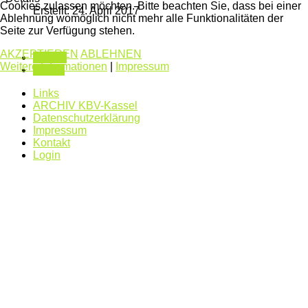
Cookies zulassen möchten. Bitte beachten Sie, dass bei einer
Erstellt: 24. April 2017
Ablehnung womöglich nicht mehr alle Funktionalitäten der
Seite zur Verfügung stehen.
AKZEPTIEREN
ABLEHNEN
Zurück
Weitere Informationen
|
Impressum
Weiter
Links
ARCHIV KBV-Kassel
Datenschutzerklärung
Impressum
Kontakt
Login