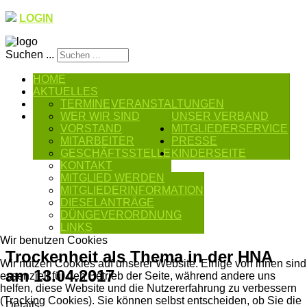
LOGIN
Suchen ...
HOME
AKTUELLES
TERMINE
VERANSTALTUNGEN
WER WIR SIND
UNSER VERBAND
VORSTAND
MITGLIEDERSERVICE
MITARBEITER
PRESSE
GESCHÄFTSSTELLE
KINDERSEITE
KONTAKT
MITGLIED WERDEN
MITGLIEDERINFORMATION
DIESELANTRÄGE
DÜNGEVERORDNUNG
LINKS
Wir benutzen Cookies
Trockenheit als Thema in der HNA
Wir nutzen Cookies auf unserer Website. Einige von ihnen sind
am 13.04.2017
essenziell für den Betrieb der Seite, während andere uns
helfen, diese Website und die Nutzererfahrung zu verbessern
(Tracking Cookies). Sie können selbst entscheiden, ob Sie die
Details