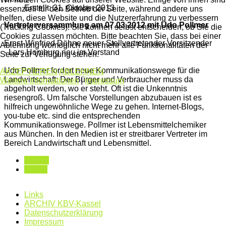
Erstellt: 31. Oktober 2013
essenziell für den Betrieb der Seite, während andere uns
helfen, diese Website und die Nutzererfahrung zu verbessern
Vertreterversammlung am 07.03.2012 mit Udo Pollmer
(Tracking Cookies). Sie können selbst entscheiden, ob Sie die
Cookies zulassen möchten. Bitte beachten Sie, dass bei einer
Ernst-Winfried Döhne neuer Stellvertretender Vorsitzender
Ablehnung womöglich nicht mehr alle Funktionalitäten der
- Lars Homburg neu im Vorstand
Seite zur Verfügung stehen.
Udo Pollmer fordert neue Kommunikationswege für die
AKZEPTIEREN
ABLEHNEN
Landwirtschaft: Der Bürger und Verbraucher muss da
Weitere Informationen
|
Impressum
abgeholt werden, wo er steht. Oft ist die Unkenntnis
riesengroß. Um falsche Vorstellungen abzubauen ist es
hilfreich ungewöhnliche Wege zu gehen. Internet-Blogs,
you-tube etc. sind die entsprechenden
Kommunikationswege. Pollmer ist Lebensmittelchemiker
aus München. In den Medien ist er streitbarer Vertreter im
Bereich Landwirtschaft und Lebensmittel.
Zurück
Weiter
Links
ARCHIV KBV-Kassel
Datenschutzerklärung
Impressum